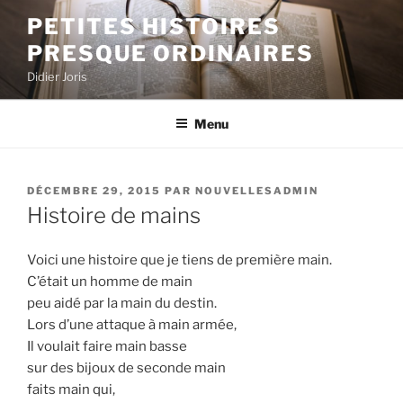
Aller
PETITES HISTOIRES
au
PRESQUE ORDINAIRES
contenu
principal
Didier Joris
Menu
PUBLIÉ
DÉCEMBRE 29, 2015
PAR
NOUVELLESADMIN
LE
Histoire de mains
Voici une histoire que je tiens de première main.
C’était un homme de main
peu aidé par la main du destin.
Lors d’une attaque à main armée,
Il voulait faire main basse
sur des bijoux de seconde main
faits main qui,