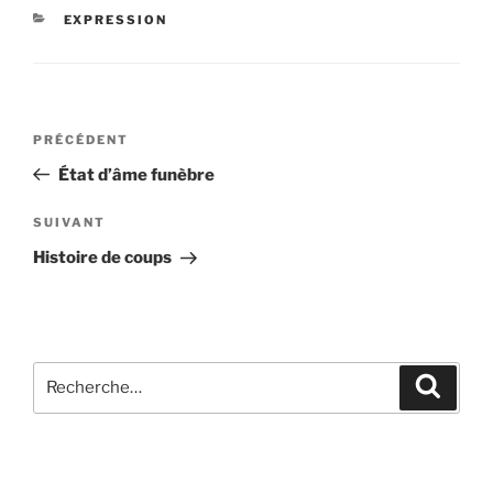
CATÉGORIES
EXPRESSION
Navigation
Article
PRÉCÉDENT
de
précédent
État d’âme funèbre
l’article
Article
SUIVANT
suivant
Histoire de coups
Recherche
Recher
pour
: