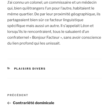
J’ai connu un colonel, un commissaire et un médecin
qui, bien qu’étrangers l’un pour l’autre, habitaient le
même quartier. De par leur proximité géographique, ils
partageaient bien sûr ce facteur linguistique
spécifique mais aussi un autre. Il s’appelait Léon et
lorsqu’ils le rencontraient, tous le saluaient d’un
confraternel « Bonjour Facteur », sans avoir conscience
du lien profond qui les unissait.
CATÉGORIES
PLAISIRS DIVERS
Navigation
Article
PRÉCÉDENT
de
précédent
Contrariété dominicale
l’article