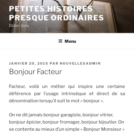
Aller
PETITES HISTOIRES
au
PRESQUE ORDINAIRES
contenu
principal
Didier Joris
Menu
PUBLIÉ
JANVIER 20, 2015
PAR
NOUVELLESADMIN
LE
Bonjour Facteur
Facteur, voilà un métier qui inspire une certaine
déférence par l’usage intrinsèque et direct de sa
dénomination lorsqu’il suit le mot « bonjour ».
On ne dit jamais bonjour garagiste, bonjour vitrier,
bonjour épicier, bonjour fromager, bonjour bijoutier. On
se contente au mieux d’un simple « Bonjour Monsieur »