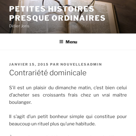
Aller
PETITES HISTOIRES
au
PRESQUE ORDINAIRES
contenu
principal
Didier Joris
Menu
PUBLIÉ
JANVIER 15, 2015
PAR
NOUVELLESADMIN
LE
Contrariété dominicale
S’il est un plaisir du dimanche matin, c’est bien celui
d’acheter ses croissants frais chez un vrai maître
boulanger.
Il s’agit d’un petit bonheur simple qui constitue pour
beaucoup un rituel plus qu’une habitude.