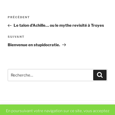
Navigation
Article
PRÉCÉDENT
de
précédent
Le talon d’Achille… ou le mythe revisité à Troyes
l’article
Article
SUIVANT
suivant
Bienvenue en stupidocratie.
Recherche
Recher
pour
:
En poursuivant votre navigation sur ce site, vous acceptez