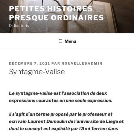
Aller
PETITES HISTOIRES
au
PRESQUE ORDINAIRES
contenu
principal
Didier Joris
Menu
PUBLIÉ
DÉCEMBRE 7, 2021
PAR
NOUVELLESADMIN
LE
Syntagme-Valise
Le syntagme-valise est l’association de deux
expressions courantes en une seule expression.
I
l s’agit d’un terme proposé par le professeur et
écrivain Laurent Demoulin de l’université de Liège et
dont le concept est explicité par l’Ami Terrien dans